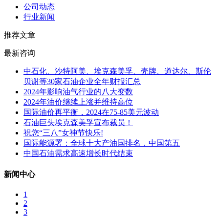
公司动态
行业新闻
推荐文章
最新咨询
中石化、沙特阿美、埃克森美孚、壳牌、道达尔、斯伦
贝谢等30家石油企业全年财报汇总
2024年影响油气行业的八大变数
2024年油价继续上涨并维持高位
国际油价再平衡，2024在75-85美元波动
石油巨头埃克森美孚宣布裁员！
祝您“三八”女神节快乐!
国际能源署：全球十大产油国排名，中国第五
中国石油需求高速增长时代结束
新闻中心
1
2
3