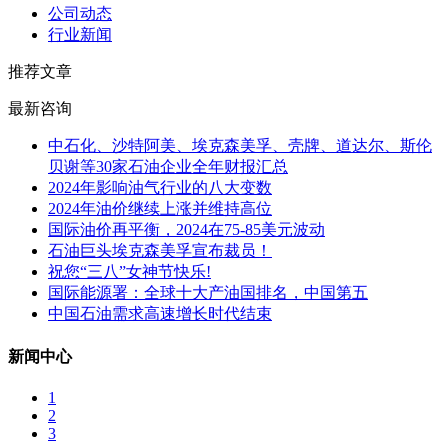
公司动态
行业新闻
推荐文章
最新咨询
中石化、沙特阿美、埃克森美孚、壳牌、道达尔、斯伦
贝谢等30家石油企业全年财报汇总
2024年影响油气行业的八大变数
2024年油价继续上涨并维持高位
国际油价再平衡，2024在75-85美元波动
石油巨头埃克森美孚宣布裁员！
祝您“三八”女神节快乐!
国际能源署：全球十大产油国排名，中国第五
中国石油需求高速增长时代结束
新闻中心
1
2
3