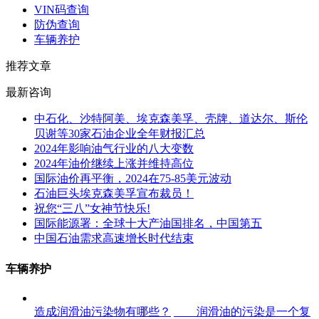
VIN码查询
防伪查询
车辆养护
推荐文章
最新咨询
中石化、沙特阿美、埃克森美孚、壳牌、道达尔、斯伦
贝谢等30家石油企业全年财报汇总
2024年影响油气行业的八大变数
2024年油价继续上涨并维持高位
国际油价再平衡，2024在75-85美元波动
石油巨头埃克森美孚宣布裁员！
祝您“三八”女神节快乐!
国际能源署：全球十大产油国排名，中国第五
中国石油需求高速增长时代结束
车辆养护
造成润滑油污染物有哪些？
润滑油的污染是一个复