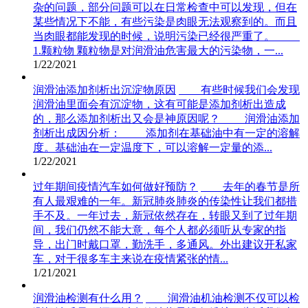
杂的问题，部分问题可以在日常检查中可以发现，但在
某些情况下不能，有些污染是肉眼无法观察到的。而且
当肉眼都能发现的时候，说明污染已经很严重了。
1.颗粒物 颗粒物是对润滑油危害最大的污染物，一...
1/22/2021
润滑油添加剂析出沉淀物原因
有些时候我们会发现
润滑油里面会有沉淀物，这有可能是添加剂析出造成
的，那么添加剂析出又会是神原因呢？ 润滑油添加
剂析出成因分析： 添加剂在基础油中有一定的溶解
度。基础油在一定温度下，可以溶解一定量的添...
1/22/2021
过年期间疫情汽车如何做好预防？
去年的春节是所
有人最艰难的一年。新冠肺炎肺炎的传染性让我们都措
手不及。一年过去，新冠依然存在，转眼又到了过年期
间，我们仍然不能大意，每个人都必须听从专家的指
导，出门时戴口罩，勤洗手，多通风。外出建议开私家
车，对于很多车主来说在疫情紧张的情...
1/21/2021
润滑油检测有什么用？
润滑油机油检测不仅可以检