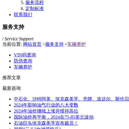
服务流程
定制标准
联系我们
服务支持
/
Service Support
当前位置:
网站首页
>
服务支持
>
车辆养护
VIN码查询
防伪查询
车辆养护
推荐文章
最新咨询
中石化、沙特阿美、埃克森美孚、壳牌、道达尔、斯伦贝
2024年影响油气行业的八大变数
2024年油价继续上涨并维持高位
国际油价再平衡，2024在75-85美元波动
石油巨头埃克森美孚宣布裁员！