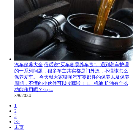
汽车保养大全
俗话说“买车容易养车贵”。遇到养车护理
的一系列问题，很多车主其实都是门外汉，不懂该怎么
保养爱车。 今天就大家聊聊汽车零部件的保养以及保养
周期，不懂的小伙伴可以收藏啦！ 1、机油 机油有什么
功能作用呢？<sp...
3/8/2024
1
2
3
>>
末页