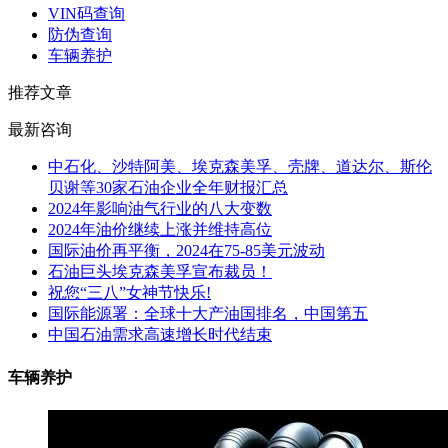
VIN码查询
防伪查询
车辆养护
推荐文章
最新咨询
中石化、沙特阿美、埃克森美孚、壳牌、道达尔、斯伦
贝谢等30家石油企业全年财报汇总
2024年影响油气行业的八大变数
2024年油价继续上涨并维持高位
国际油价再平衡，2024在75-85美元波动
石油巨头埃克森美孚宣布裁员！
祝您“三八”女神节快乐!
国际能源署：全球十大产油国排名，中国第五
中国石油需求高速增长时代结束
车辆养护