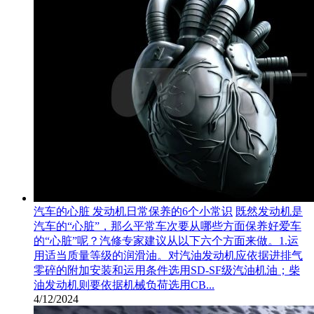
汽车的心脏 发动机日常保养的6个小常识
既然发动机是
汽车的“心脏”，那么平常车次要从哪些方面保养好爱车
的“心脏”呢？汽修专家建议从以下六个方面来做。1.运
用适当质量等级的润滑油。对汽油发动机应依据进排气
零碎的附加安装和运用条件选用SD-SF级汽油机油；柴
油发动机则要依据机械负荷选用CB...
4/12/2024