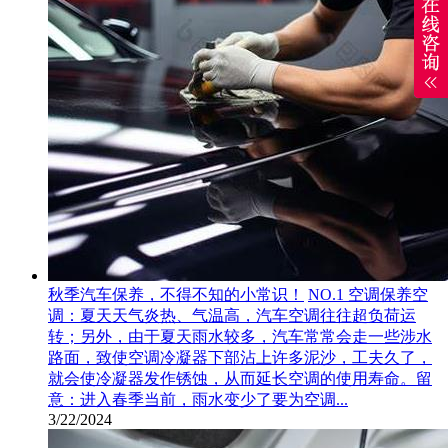
秋季汽车保养，不得不知的小常识！
NO.1 空调保养空
调：夏天天气炎热、气温高，汽车空调往往超负荷运
转；另外，由于夏天雨水较多，汽车常常会走一些涉水
路面，致使空调冷凝器下部沾上许多泥沙，工夫久了，
就会使冷凝器发作锈蚀，从而延长空调的使用寿命。留
意：进入春季当前，雨水变少了要为空调...
3/22/2024