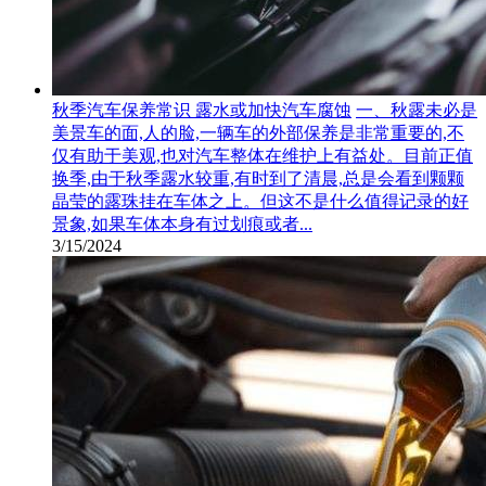
秋季汽车保养常识 露水或加快汽车腐蚀
一、秋露未必是
美景车的面,人的脸,一辆车的外部保养是非常重要的,不
仅有助于美观,也对汽车整体在维护上有益处。目前正值
换季,由于秋季露水较重,有时到了清晨,总是会看到颗颗
晶莹的露珠挂在车体之上。但这不是什么值得记录的好
景象,如果车体本身有过划痕或者...
3/15/2024