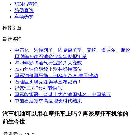
VIN码查询
防伪查询
车辆养护
推荐文章
最新咨询
中石化、沙特阿美、埃克森美孚、壳牌、道达尔、斯伦
贝谢等30家石油企业全年财报汇总
2024年影响油气行业的八大变数
2024年油价继续上涨并维持高位
国际油价再平衡，2024在75-85美元波动
石油巨头埃克森美孚宣布裁员！
祝您“三八”女神节快乐!
国际能源署：全球十大产油国排名，中国第五
中国石油需求高速增长时代结束
汽车机油可以用在摩托车上吗？再谈摩托车机油的
前生今世
发表于:7/3/2020