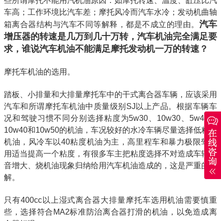
些所谓摩托不能用汽机油原因：如摩托转速、温度、缸压比汽
车高；工作环境比汽车差；摩托风冷而汽车水冷；发动机曲轴
汽车
箱离合器结构与汽车不同等解释，都是不成立的理由。
增压器的转速是几万到几十万转，汽车机油完全满足要
求，谁说汽车机油不能满足摩托发动机一万的转速？
摩托车机油的选用。
踏板、小排量和大排量摩托车中的干式离合器车辆，应该采用
汽车和所谓摩托车机油中质量级别SJ以上产品。根据车辆车
况和驾驶习惯不同分别选择粘度为5w30、10w30、5w40、
10w40和10w50的机油，车况较好的水冷车辆尽量选择低粘度
机油，风冷车以40粘度机油为主，高里程车和暴力极限驾驶
用适当提高一个粘度，有很多车主把粘度选择不对造成车辆噪
音增大、烧机油现象归纳给用汽车机油造成的，这是严重的误
解。
只有400cc以上湿式离合器大排量摩托车选用机油需要慎重
些，选择符合MA2标准防治离合器打滑的机油，以免造成离