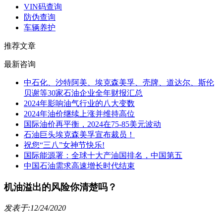
VIN码查询
防伪查询
车辆养护
推荐文章
最新咨询
中石化、沙特阿美、埃克森美孚、壳牌、道达尔、斯伦
贝谢等30家石油企业全年财报汇总
2024年影响油气行业的八大变数
2024年油价继续上涨并维持高位
国际油价再平衡，2024在75-85美元波动
石油巨头埃克森美孚宣布裁员！
祝您“三八”女神节快乐!
国际能源署：全球十大产油国排名，中国第五
中国石油需求高速增长时代结束
机油溢出的风险你清楚吗？
发表于:12/24/2020