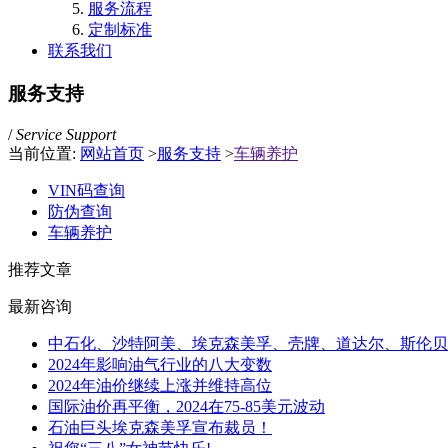
服务流程
定制标准
联系我们
服务支持
/
Service Support
当前位置:
网站首页
>
服务支持
>
车辆养护
VIN码查询
防伪查询
车辆养护
推荐文章
最新咨询
中石化、沙特阿美、埃克森美孚、壳牌、道达尔、斯伦贝
2024年影响油气行业的八大变数
2024年油价继续上涨并维持高位
国际油价再平衡，2024在75-85美元波动
石油巨头埃克森美孚宣布裁员！