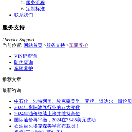
服务流程
定制标准
联系我们
服务支持
/
Service Support
当前位置:
网站首页
>
服务支持
>
车辆养护
VIN码查询
防伪查询
车辆养护
推荐文章
最新咨询
中石化、沙特阿美、埃克森美孚、壳牌、道达尔、斯伦贝
2024年影响油气行业的八大变数
2024年油价继续上涨并维持高位
国际油价再平衡，2024在75-85美元波动
石油巨头埃克森美孚宣布裁员！