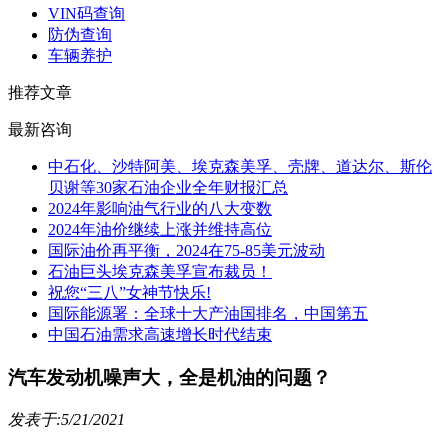
VIN码查询
防伪查询
车辆养护
推荐文章
最新咨询
中石化、沙特阿美、埃克森美孚、壳牌、道达尔、斯伦
贝谢等30家石油企业全年财报汇总
2024年影响油气行业的八大变数
2024年油价继续上涨并维持高位
国际油价再平衡，2024在75-85美元波动
石油巨头埃克森美孚宣布裁员！
祝您“三八”女神节快乐!
国际能源署：全球十大产油国排名，中国第五
中国石油需求高速增长时代结束
汽车发动机噪声大，全是机油的问题？
发表于:5/21/2021