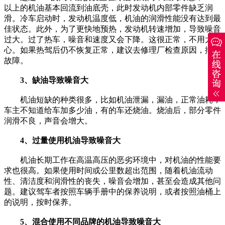
以上的机油基本回流到油底壳，此时发动机内部零件缺乏润
滑。冷车启动时，发动机温度低，机油的润滑性能没有达到最
佳状态。此外，为了更快地预热，发动机转速增加，导致噪音
过大。过了热车，噪音和速度又会下降。这很正常，不用太担
心。如果热驾后仍不恢复正常，建议去修理厂检查原因，排除
故障。
3、缺油导致噪音大
机油短缺的种类很多，比如机油泄漏，漏油，正常油耗，
车主不知道给车加多少油，有的车还烧油。烧油后，部分零件
润滑不良，声音会增大。
4、过量使用机油导致噪音大
机油长期工作在高温高压的恶劣环境中，对机油的性能要
求也很高。如果使用时间或公里数超出范围，随着机油流动
性、清洁度和润滑性的丧失，噪音会增加，甚至会造成其他问
题。建议驾车者按照车辆手册中的保养说明，或者按照油桶上
的说明，按时保养。
5、混合使用不同品牌的机油导致噪音大