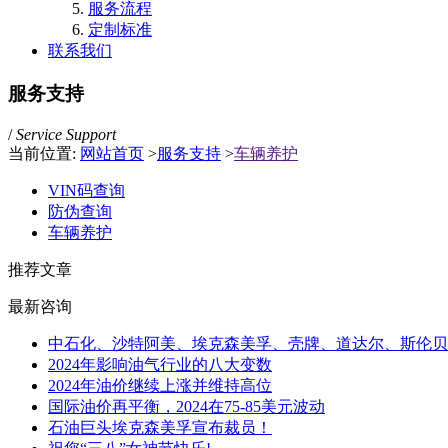
服务流程
定制标准
联系我们
服务支持
/
Service Support
当前位置:
网站首页
>
服务支持
>
车辆养护
VIN码查询
防伪查询
车辆养护
推荐文章
最新咨询
中石化、沙特阿美、埃克森美孚、壳牌、道达尔、斯伦贝
2024年影响油气行业的八大变数
2024年油价继续上涨并维持高位
国际油价再平衡，2024在75-85美元波动
石油巨头埃克森美孚宣布裁员！