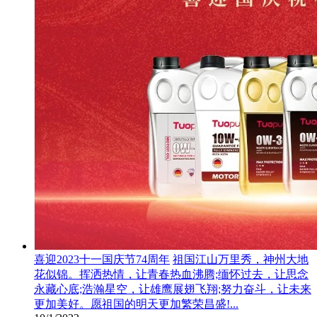
喜迎2023十一国庆节74周年
祖国江山万里秀，神州大地
花似锦。挥洒热情，让青春热血沸腾;缅怀过去，让思念
永藏心底;浩瀚星空，让雄鹰展翅飞翔;努力奋斗，让未来
更加美好。愿祖国的明天更加繁荣昌盛!...