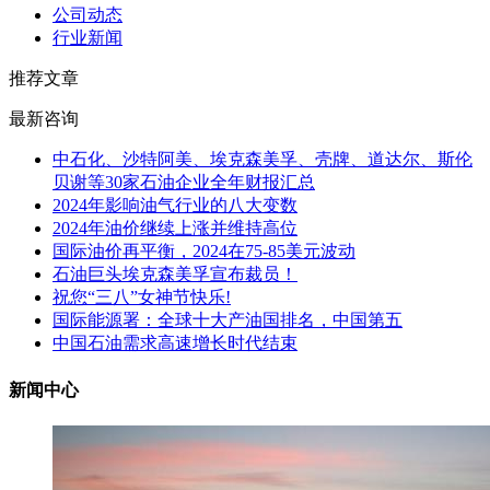
公司动态
行业新闻
推荐文章
最新咨询
中石化、沙特阿美、埃克森美孚、壳牌、道达尔、斯伦
贝谢等30家石油企业全年财报汇总
2024年影响油气行业的八大变数
2024年油价继续上涨并维持高位
国际油价再平衡，2024在75-85美元波动
石油巨头埃克森美孚宣布裁员！
祝您“三八”女神节快乐!
国际能源署：全球十大产油国排名，中国第五
中国石油需求高速增长时代结束
新闻中心