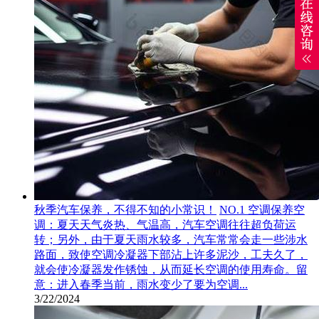
秋季汽车保养，不得不知的小常识！
NO.1 空调保养空
调：夏天天气炎热、气温高，汽车空调往往超负荷运
转；另外，由于夏天雨水较多，汽车常常会走一些涉水
路面，致使空调冷凝器下部沾上许多泥沙，工夫久了，
就会使冷凝器发作锈蚀，从而延长空调的使用寿命。留
意：进入春季当前，雨水变少了要为空调...
3/22/2024