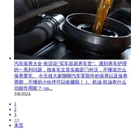
汽车保养大全
俗话说“买车容易养车贵”。遇到养车护理
的一系列问题，很多车主其实都是门外汉，不懂该怎么
保养爱车。 今天就大家聊聊汽车零部件的保养以及保养
周期，不懂的小伙伴可以收藏啦！ 1、机油 机油有什么
功能作用呢？<sp...
3/8/2024
1
2
3
>>
末页