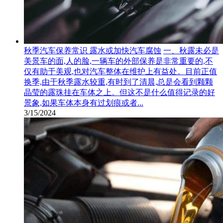
秋季汽车保养常识 露水或加快汽车腐蚀
一、秋露未必是
美景车的面,人的脸,一辆车的外部保养是非常重要的,不
仅有助于美观,也对汽车整体在维护上有益处。目前正值
换季,由于秋季露水较重,有时到了清晨,总是会看到颗颗
晶莹的露珠挂在车体之上。但这不是什么值得记录的好
景象,如果车体本身有过划痕或者...
3/15/2024