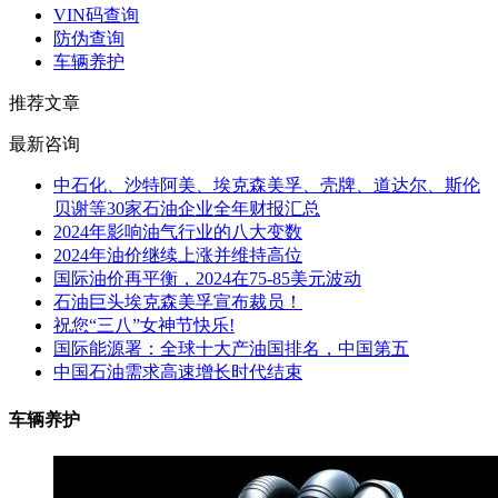
VIN码查询
防伪查询
车辆养护
推荐文章
最新咨询
中石化、沙特阿美、埃克森美孚、壳牌、道达尔、斯伦
贝谢等30家石油企业全年财报汇总
2024年影响油气行业的八大变数
2024年油价继续上涨并维持高位
国际油价再平衡，2024在75-85美元波动
石油巨头埃克森美孚宣布裁员！
祝您“三八”女神节快乐!
国际能源署：全球十大产油国排名，中国第五
中国石油需求高速增长时代结束
车辆养护