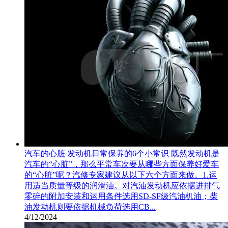
汽车的心脏 发动机日常保养的6个小常识
既然发动机是
汽车的“心脏”，那么平常车次要从哪些方面保养好爱车
的“心脏”呢？汽修专家建议从以下六个方面来做。1.运
用适当质量等级的润滑油。对汽油发动机应依据进排气
零碎的附加安装和运用条件选用SD-SF级汽油机油；柴
油发动机则要依据机械负荷选用CB...
4/12/2024